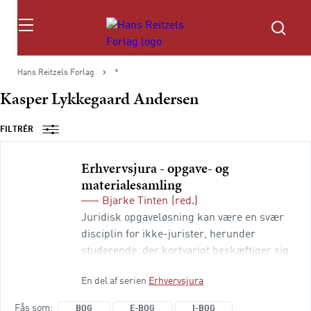
Søg
Hans Reitzels Forlag
*
Kasper Lykkegaard Andersen
FILTRÉR
Erhvervsjura - opgave- og
materialesamling
Bjarke Tinten
(red.)
Juridisk opgaveløsning kan være en svær
disciplin for ikke-jurister, herunder
studerende, der kortvarigt beskæftiger sig
med erhvervsjura på de videregående
En del af serien
Erhvervsjura
uddannelser, hvor det er et obligatorisk fag.
Denne opgave- og materialesamling
Fås som
BOG
E-BOG
I-BOG