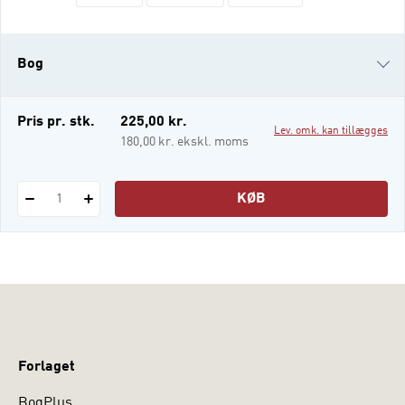
indeholder dels en række opgaver inden for
hver af erhvervsjuraens hovedområder.
Opgaverne kan indgå i undervisningen eller
Bog
til selvstudium og eksamensøvelse. O
e-bog
Pris pr. stk.
225,00 kr.
Lev. omk. kan tillægges
i-bog
180,00 kr. ekskl. moms
KØB
1
Forlaget
BogPlus