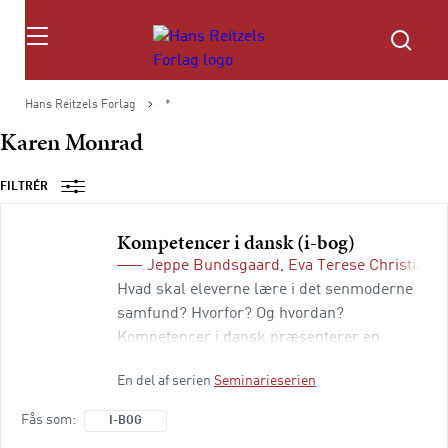
Søg
Hans Reitzels Forlag
*
Karen Monrad
FILTRÉR
Kompetencer i dansk (i-bog)
Jeppe Bundsgaard
,
Eva Terese Christians
Hvad skal eleverne lære i det senmoderne
samfund? Hvorfor? Og hvordan?
Kompetencer i dansk præsenterer en
kompetenceorienteret tilgang til disse
En del af serien
Seminarieserien
spørgsmål. Bogen leverer et bud på,
hvordan danskfaget kan bidrage til, at
Fås som
I-BOG
eleverne udvikler nogle af de væsentligste