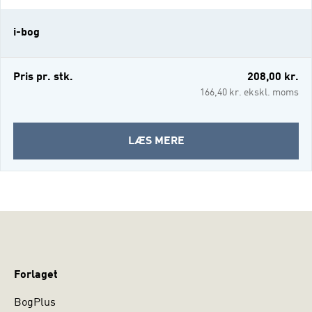
kompetencer i det senmoderne samfund.
Kompetencer i dansk behandler bl.a. emner
i-bog
som litteratur, kommunika
Pris pr. stk.
208,00 kr.
166,40 kr. ekskl. moms
OM
LÆS MERE
KOMPETENCER
I
DANSK
(I-
BOG)
Forlaget
BogPlus