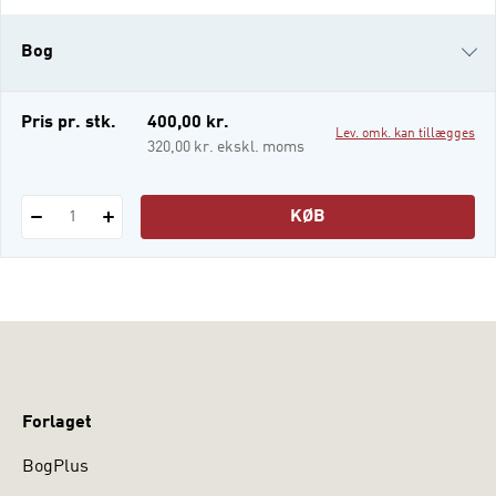
praksis med fornyet opmærksomhed og
nysgerrighed. Bogen viser, hvordan du som
Bog
professionel kan bruge din praksis som
udgangspunkt for undersøgelse, refleksion
og udvikling – uden at
e-bog
Pris pr. stk.
400,00 kr.
Lev. omk. kan tillægges
320,00 kr. ekskl. moms
KØB
1
Forlaget
BogPlus