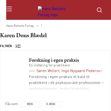
Søg
Hans Reitzels Forlag
*
Karen Dons Blædel
FILTRÉR
Forskning i egen praksis
En indføring for praktikere
Søren Willert
,
Inge Nygaard Pedersen
og
C
Forskning i egen praksis et kald til
praktikere i de psykosociale professioner –
psykoterapeuter, andre terapeuter,
pædagoger, lærere, socialarbejdere og
konsulenter – som ønsker at løfte blikket
Fås som
BOG
E-BOG
fra det velkendte og undersøge deres