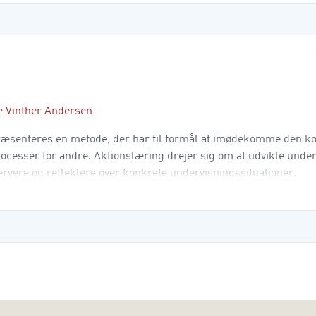
te Vinther Andersen
 præsenteres en metode, der har til formål at imødekomme den 
processer for andre. Aktionslæring drejer sig om at udvikle unde
rvere og reflektere over konkrete undervisningssituationer.
ab udforsker undervisningen: Hv