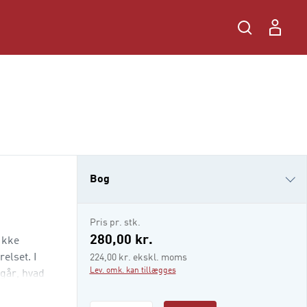
Bog
i-bog
Pris pr. stk.
280,00 kr.
Ikke
elset. I
224,00 kr. ekskl. moms
Lev. omk. kan tillægges
mgår, hvad