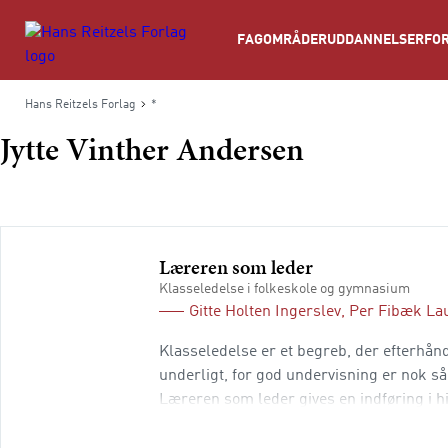
Søg
FAGOMRÅDER
UDDANNELSER
FOR
Hans Reitzels Forlag
*
Jytte Vinther Andersen
Læreren som leder
Klasseledelse i folkeskole og gymnasium
Gitte Holten Ingerslev
,
Per Fibæk La
Klasseledelse er et begreb, der efterhån
underligt, for god undervisning er nok så
Læreren som leder gives en indføring i h
begrebet klasseledelse dækker, og hvord