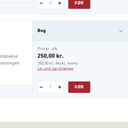
KØB
1
Bog
i-bog
Pris pr. stk.
250,00 kr.
komplekse
rvisningen
200,00 kr. ekskl. moms
Lev. omk. kan tillægges
KØB
1