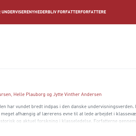
NYHEDER
BLIV FORFATTER
FORFATTERE
 UNDERVISERE
ursen
,
Helle Plauborg
og
Jytte Vinther Andersen
den har vundet bredt indpas i den danske undervisningsverden. 
 meget afhængig af lærerens evne til at lede arbejdet i klassevær
istorisk og aktuel forskning i klasseledelse. Forfatterne genne
an klasseledelse vir