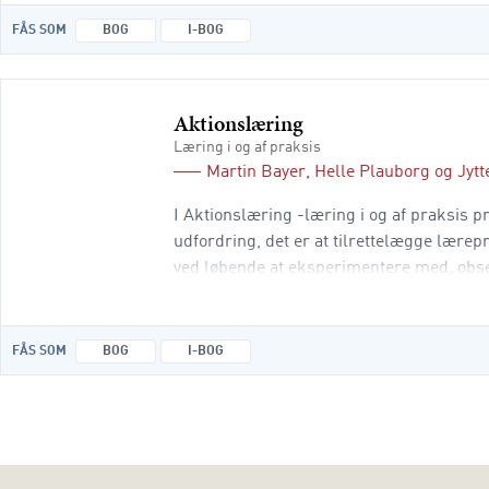
FÅS SOM
BOG
I-BOG
Aktionslæring
Læring i og af praksis
Martin Bayer
,
Helle Plauborg
og
Jyt
I Aktionslæring -læring i og af praksis
udfordring, det er at tilrettelægge lære
ved løbende at eksperimentere med, obse
Udgangspunktet er, at teamet i fællessk
FÅS SOM
BOG
I-BOG