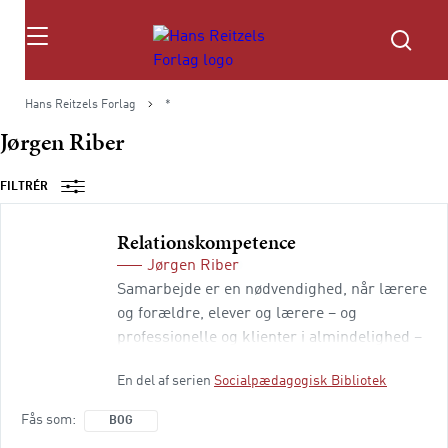
Søg
Hans Reitzels Forlag
*
Jørgen Riber
FILTRÉR
Relationskompetence
Jørgen Riber
Samarbejde er en nødvendighed, når lærere
og forældre, elever og lærere – og
professionelle og klienter i almindelighed –
mødes for sammen at finde løsninger på
En del af serien
Socialpædagogisk Bibliotek
problemerne. Desværre ender det
gensidige ønske om samarbejde ofte i det
Fås som
BOG
modsatte: Man går uforløste hver til sit med