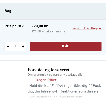
en følelse af ikke at være blevet forstået. I
værste fald risikerer man i stedet at komme
Bog
til at modarbejde hinanden. Samarbejdets
medie er samtalen,
Pris pr. stk.
220,00 kr.
Lev. omk. kan tillægges
176,00 kr. ekskl. moms
KØB
1
Forstået og forstyrret
Om systemisk og narrativ pædagogik
Jørgen Riber
”Hold din kæft!” ”Det rager ikke dig!” ”Fuck
dig, din bøsserøv!” Reaktioner som disse er
ikke ualmindelige, hvis man som
professionel, forstående voksen – fx lærer,