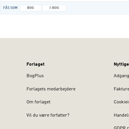
FÅS SOM
BOG
I-BOG
Forlaget
Nyttige
BogPlus
Adgang 
Forlagets medarbejdere
Faktur
Om forlaget
Cookiei
Vil du være forfatter?
Handel
GDPR r