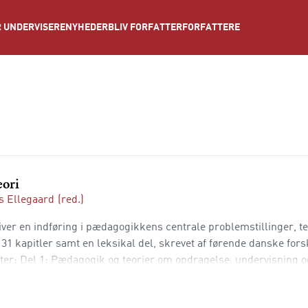
NYHEDER
BLIV FORFATTER
FORFATTERE
 UNDERVISERE
eori
 Ellegaard
(red.)
er en indføring i pædagogikkens centrale problemstillinger, te
1 kapitler samt en leksikal del, skrevet af førende danske fors
ter: Del 1: Pædagogik og teorier om opdragelse, undervisning o
isering