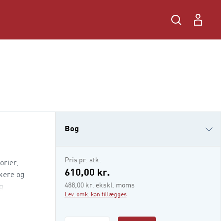
Bog
i-bog
Pris pr. stk.
orier,
610,00 kr.
kere og
488,00 kr. ekskl. moms
g
Lev. omk. kan tillægges