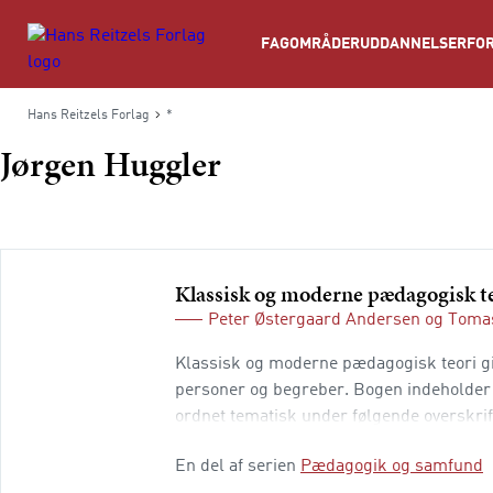
Søg
FAGOMRÅDER
UDDANNELSER
FOR
Hans Reitzels Forlag
*
Jørgen Huggler
Klassisk og moderne pædagogisk t
Peter Østergaard Andersen
og
Tomas
Klassisk og moderne pædagogisk teori giv
personer og begreber. Bogen indeholder 3
ordnet tematisk under følgende overskrif
uddannelse Del 2: Nationalstat og global
En del af serien
Pædagogik og samfund