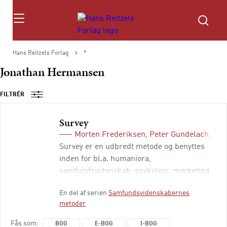
Søg
Hans Reitzels Forlag
*
Jonathan Hermansen
FILTRÉR
Survey
Morten Frederiksen
,
Peter Gundelach
,
Jon
Survey er en udbredt metode og benyttes
inden for bl.a. humaniora,
samfundsvidenskab, psykologi, marketing
og sundhedsforskning. Også uden for
En del af serien
Samfundsvidenskabernes
forskningsverdenen er der mange
metoder
organisationer som f.eks. konsulentfirmaer
og offentlige institutioner, der arbejder med
Fås som
BOG
E-BOG
I-BOG