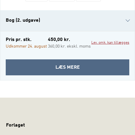
surveys. Denne bog gennemgår alle
surveyarbejdets faser og giver en praktisk
indføring i design af undersøgelsen og
Bog (2. udgave)
Bog (1. udgave)
Pris pr. stk.
450,00 kr.
Lev. omk. kan tillægges
e-bog
Udkommer 24. august
360,00 kr. ekskl. moms
i-bog
OM
LÆS MERE
SURVEY
Forlaget