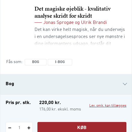
Det magiske øjeblik - kvalitativ
analyse skridt for skridt
Jonas Sprogøe
og
Ulrik Brandi
Det kan virke helt magisk, når du undervejs
i en undersøgelsesproces ser nye mønstre i
dine informanters udsagn, forstår dit
indsamlede empiriske materiale på nye
måder eller erkender ting, som du ikke
Fås som
BOG
I-BOG
gjorde før. Magien opstår, når du på
grundig, ordentlig og systematisk vis
engagerer dig i og med din empiri. Det
Bog
magiske øjeblik – kvalitativ analyse skridt
for skridt er en grundig introduktion til
seks forskel
i-bog
Pris pr. stk.
220,00 kr.
Lev. omk. kan tillægges
176,00 kr. ekskl. moms
KØB
1