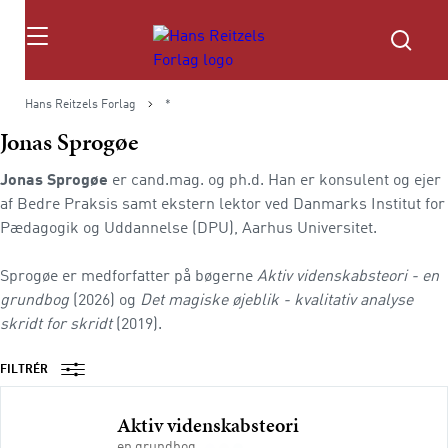
Søg
Hans Reitzels Forlag
*
Jonas Sprogøe
Jonas Sprogøe
er cand.mag. og ph.d. Han er konsulent og ejer
af Bedre Praksis samt ekstern lektor ved Danmarks Institut for
Pædagogik og Uddannelse (DPU), Aarhus Universitet.
Sprogøe er medforfatter på bøgerne
Aktiv videnskabsteori - en
grundbog
(2026) og
Det magiske øjeblik - kvalitativ analyse
skridt for skridt
(2019).
FILTRÉR
Aktiv videnskabsteori
en grundbog