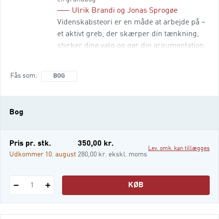
Ulrik Brandi
og
Jonas Sprogøe
Videnskabsteori er en måde at arbejde på –
et aktivt greb, der skærper din tænkning,
styrker dine valg og gør din argumentation
mere præcis og sammenhængende. Aktiv
videnskabsteori – en grundbog gør det
Fås som
BOG
videnskabsteoretiske arbejde i dine opgaver
konkret, brugbart og relevant. Forfatterne
tager dig gennem to sammenhængende
Bog
spor: At tænke videnskabs
Pris pr. stk.
350,00 kr.
Lev. omk. kan tillægges
Udkommer 10. august
280,00 kr. ekskl. moms
KØB
1