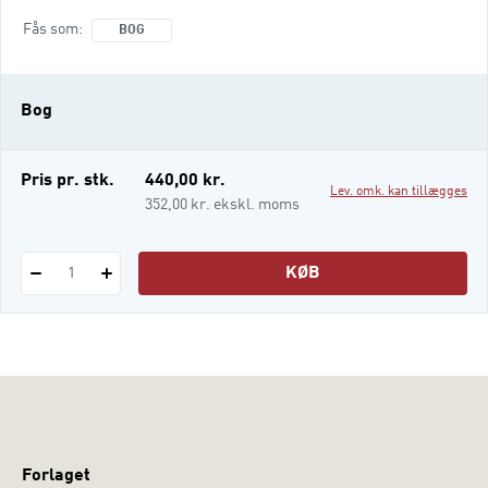
dets anvendelse i klinisk praksis.
Fås som
BOG
Forfatterne lægger op til, at mentalisering
betragtes som grundlaget for alle
psykoterapeutiske handlinger, og ønsker
Bog
med bogen at styrke fundamentet for
psykoterapeutisk praksis. Udv
Pris pr. stk.
440,00 kr.
Lev. omk. kan tillægges
352,00 kr. ekskl. moms
KØB
1
Forlaget