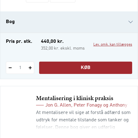
betydning af mentalisering – det at være
opmærksom på mentale tilstande som
tanker og følelser hos en selv og andre –
Bog
sætter os mere specifikt i stand til at finde
frem til det, som efter min opfattelse er
nøglen til traumet og vejen til at k
i-bog
Pris pr. stk.
440,00 kr.
Lev. omk. kan tillægges
352,00 kr. ekskl. moms
KØB
1
Mentalisering i klinisk praksis
Jon G. Allen
,
Peter Fonagy
og
Anthony Bat
At mentalisere vil sige at forstå adfærd som
udtryk for mentale tilstande som tanker og
følelser. Denne bog giver en udførlig
redegørelse for begrebet mentalisering og