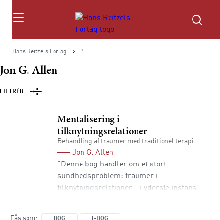
Søg
Hans Reitzels Forlag
*
Jon G. Allen
FILTRÉR
Mentalisering i
tilknytningsrelationer
Behandling af traumer med traditionel terapi
Jon G. Allen
”Denne bog handler om et stort
sundhedsproblem: traumer i
tilknytningsrelationer – i yderste instans
overgreb på og vanrøgt af børn. (…) Den
voksende forståelse af den afgørende
Fås som
BOG
I-BOG