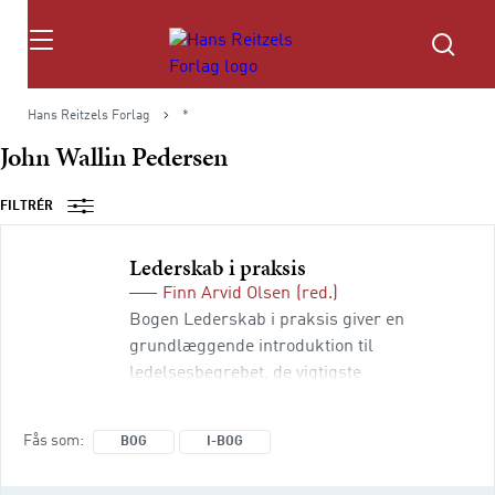
Søg
Hans Reitzels Forlag
*
John Wallin Pedersen
FILTRÉR
Lederskab i praksis
Finn Arvid Olsen
(red.)
Bogen Lederskab i praksis giver en
grundlæggende introduktion til
ledelsesbegrebet, de vigtigste
ledelsesværktøjer og ledelsesdiscipliner.
Læseren får den nødvendige viden til at
Fås som
BOG
I-BOG
forstå, hvorfor den skandinaviske
ledelsesstil har haft så stor succes og får et