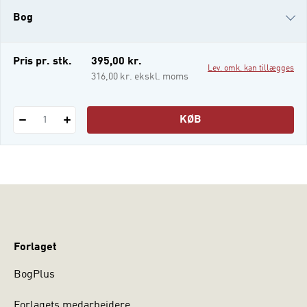
indblik i de udfordringer, der står forude.
Bog
Der er lagt vægt på de praktiske
ledelsesdiscipliner som eksempelvis:
i-bog
Pris pr. stk.
395,00 kr.
Lev. omk. kan tillægges
316,00 kr. ekskl. moms
KØB
1
Forlaget
BogPlus
Forlagets medarbejdere