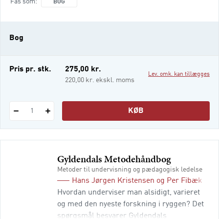
Fås som
BOG
artikler er fulgt op med studiespørgsmål og
opgaveforslag, som giver anledning til, at
man som studerende didaktiker tænker
Bog
teori og pr
Pris pr. stk.
275,00 kr.
Lev. omk. kan tillægges
220,00 kr. ekskl. moms
KØB
1
Gyldendals Metodehåndbog
Metoder til undervisning og pædagogisk ledelse
Hans Jørgen Kristensen
og
Per Fibæk Lau
Hvordan underviser man alsidigt, varieret
og med den nyeste forskning i ryggen? Det
spørgsmål besvarer Gyldendals