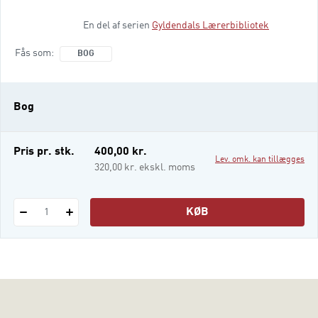
metodehåndbog med 28 artikler om
En del af serien
Gyldendals Lærerbibliotek
forskellige pædagogiske metoder. Her er
anvisninger på: hvordan man rammesætter
Fås som
BOG
undervisningen hvilke læringsfremmende
aktiviteter
Bog
Pris pr. stk.
400,00 kr.
Lev. omk. kan tillægges
320,00 kr. ekskl. moms
KØB
1