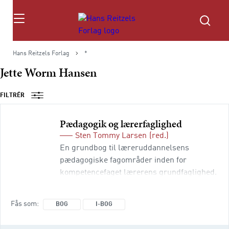
Søg
Hans Reitzels Forlag
*
Jette Worm Hansen
FILTRÉR
Pædagogik og lærerfaglighed
Sten Tommy Larsen
(red.)
En grundbog til læreruddannelsens
pædagogiske fagområder inden for
kompetencefaget lærerens grundfaglighed.
Bogen leverer rygsøjlen af
læreruddannelsens pædagogiske
Fås som
BOG
I-BOG
refleksionsgrundlag, som de studerende
skal tilegne sig og have med sig i deres