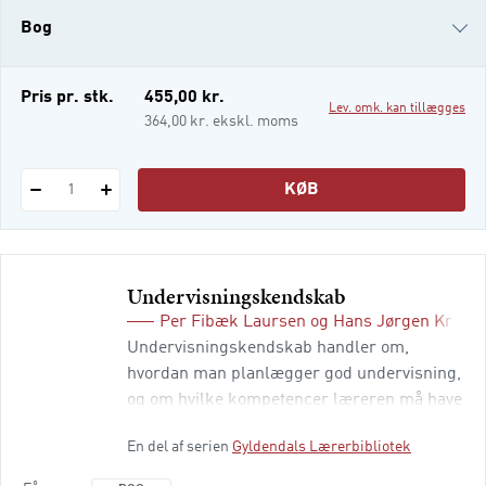
videre studieforløb, der skal gøre dem til
Bog
kompetente undervisere og opdragere.
Bogen består af 10 artikler til
læreruddannelsens pædagogiske moduler
i-bog
Pris pr. stk.
455,00 kr.
Lev. omk. kan tillægges
og derudover af 11 tv
364,00 kr. ekskl. moms
KØB
1
Undervisningskendskab
Per Fibæk Laursen
og
Hans Jørgen Kriste
Undervisningskendskab handler om,
hvordan man planlægger god undervisning,
og om hvilke kompetencer læreren må have
for at bidrage til elevernes læring. Bogen
En del af serien
Gyldendals Lærerbibliotek
indeholder otte artikler om undervisning og
undervisningsplanlægning. Hver af de otte