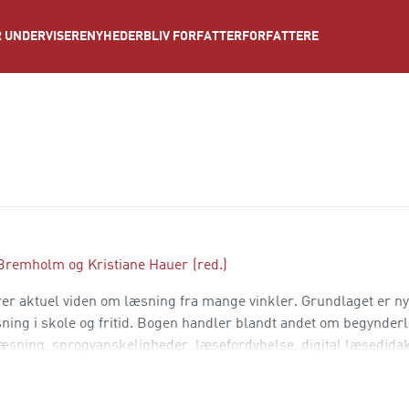
NYHEDER
BLIV FORFATTER
FORFATTERE
 UNDERVISERE
 Bremholm
og
Kristiane Hauer
(red.)
er aktuel viden om læsning fra mange vinkler. Grundlaget er n
ning i skole og fritid. Bogen handler blandt andet om begynder
 læsning, sprogvanskeligheder, læsefordybelse, digital læsedidak
itteratur, dannelse, børnelitteratur og læsning med kunstig inte