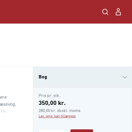
Bog
e-bog (epub3)
Pris pr. stk.
yere
i-bog
350,00 kr.
læsning,
280,00 kr. ekskl. moms
tik,
Lev. omk. kan tillægges
llige