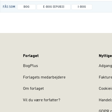
FÅS SOM
BOG
E-BOG (EPUB3)
I-BOG
Forlaget
Nyttige
BogPlus
Adgang 
Forlagets medarbejdere
Faktur
Om forlaget
Cookiei
Vil du være forfatter?
Handel
GDPR r