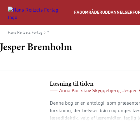
Søg
FAGOMRÅDER
UDDANNELSER
FOR
Hans Reitzels Forlag
*
Jesper Bremholm
Læsning til tiden
Anna Karlskov Skyggebjerg
,
Jesper
Denne bog er en antologi, som præsenter
forskning, der belyser børn og unges læs
læsedidaktik, valg af læremidler, faglig
flersprogede klasserum, læselyst, billedl