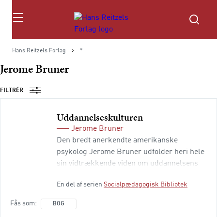
Søg
Hans Reitzels Forlag
*
Jerome Bruner
FILTRÉR
Uddannelseskulturen
Jerome Bruner
Den bredt anerkendte amerikanske
psykolog Jerome Bruner udfolder heri hele
sin vidtrækkende viden om uddannelsens
vilkår i vor moderne kultur. Bruner viser,
En del af serien
Socialpædagogisk Bibliotek
hvordan børn - og dermed også
uddannelsen af dem - kun når deres fulde
Fås som
BOG
potentiale ved at deltage fuldt ud i kulturen.