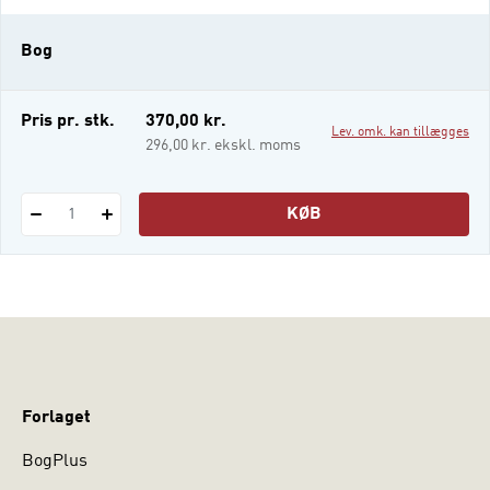
Ikke bare i kulturens mere formelle sider,
men i selve kulturens måde at forstå sig
Bog
selv på, at tænke på, at føle og samtale på.
Gennem unde
Pris pr. stk.
370,00 kr.
Lev. omk. kan tillægges
296,00 kr. ekskl. moms
KØB
1
Forlaget
BogPlus