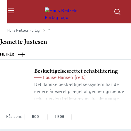
Søg
Hans Reitzels Forlag
*
Jeanette Justesen
FILTRÉR
Beskæftigelsesrettet rehabilitering
Louise Hansen
(red.)
Det danske beskæftigelsessystem har de
senere år været præget af gennemgribende
reformer. En fællesnævner for de mange
reformer er et øget fokus på en kontinuerlig
udvikling af borgernes arbejdsevne. Det er
Fås som
BOG
I-BOG
ikke mindst relevant for borgere med
problemer ud over ledighed, som fastholder