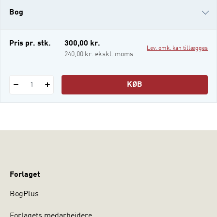
dem uden for arbejdsmarkedet.
Bog
Beskæftigelsesrettet rehabilitering er en
fællesbetegnelse for en række indsatser,
der skal hjælpe
i-bog
Pris pr. stk.
300,00 kr.
Lev. omk. kan tillægges
240,00 kr. ekskl. moms
KØB
1
Forlaget
BogPlus
Forlagets medarbejdere