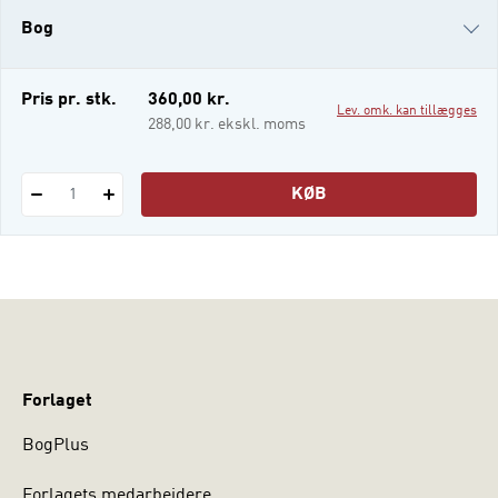
tværmediale felt, herunder i de sociale
Bog
medier. Bo
i-bog
Pris pr. stk.
360,00 kr.
Lev. omk. kan tillægges
288,00 kr. ekskl. moms
KØB
1
Forlaget
BogPlus
Forlagets medarbejdere