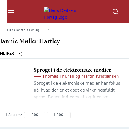
Søg
Hans Reitzels Forlag
*
Jannie Møller Hartley
FILTRÉR
Sproget i de elektroniske medier
Thomas Thurah
og
Martin Kristiansen
(red
Sproget i de elektroniske medier har fokus
på, hvad der er et godt og virkningsfuldt
sprog. Bogen indledes af kapitler om
sproget, henholdsvis den basale grammatik
og det journalistiske sprog. Herefter følger
Fås som
BOG
I-BOG
kapitler om sproget på de forskellige
digitale platforme: radio, tv, internet og i det