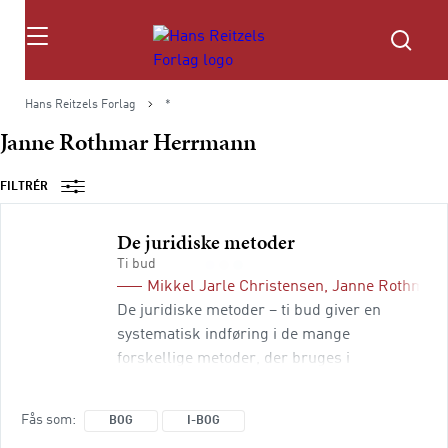
Søg
Hans Reitzels Forlag
*
Janne Rothmar Herrmann
FILTRÉR
De juridiske metoder
Ti bud
Mikkel Jarle Christensen
,
Janne Rothmar
De juridiske metoder – ti bud giver en
systematisk indføring i de mange
forskellige metoder, der bruges i
retsvidenskaben og i den juridiske praksis.
Dermed bryder bogen med idéen om, at der
Fås som
BOG
I-BOG
kun findes én juridisk metode. Med