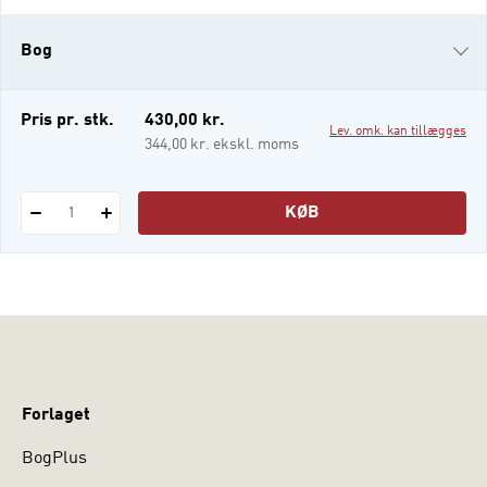
udgangspunkt i konkrete og illustrative
eksempler introducerer bogen ti forskellige
Bog
juridiske metoder og beskriver, hvordan de
kan bruges til at studere og forstå
forskellige juridiske og
i-bog
Pris pr. stk.
430,00 kr.
Lev. omk. kan tillægges
344,00 kr. ekskl. moms
KØB
1
Forlaget
BogPlus