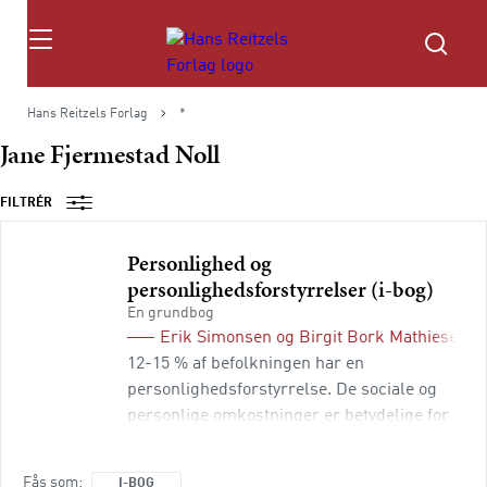
Søg
Hans Reitzels Forlag
*
Jane Fjermestad Noll
FILTRÉR
Personlighed og
personlighedsforstyrrelser (i-bog)
En grundbog
Erik Simonsen
og
Birgit Bork Mathiesen
(r
12-15 % af befolkningen har en
personlighedsforstyrrelse. De sociale og
personlige omkostninger er betydelige for
personerne selv og for deres omgivelser.
Gruppen har høj selvmordsrisiko, forkortet
Fås som
I-BOG