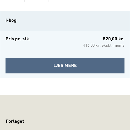
levetid, svære problemer i forhold til
uddannelse og arbejdsmark og ender ofte
på varige offentlige ydelser. Baggrund for
i-bog
bogen Vores personlighed har stor
betydning for
Pris pr. stk.
520,00 kr.
416,00 kr. ekskl. moms
OM
LÆS MERE
PERSONLIGHED
OG
PERSONLIGHEDSFORSTY
(I-
BOG)
Forlaget