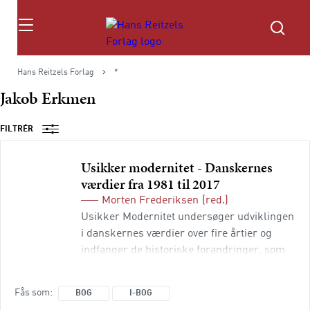
Søg
Hans Reitzels Forlag
*
Jakob Erkmen
FILTRÉR
Usikker modernitet - Danskernes
værdier fra 1981 til 2017
Morten Frederiksen
(red.)
Usikker Modernitet undersøger udviklingen
i danskernes værdier over fire årtier og
indfanger de historiske forandringer, som
er foregået siden 1981. Danmark omtales
ofte som et samfund kendetegnet af lykke,
Fås som
BOG
I-BOG
tillid og tolerance, hvor hverken religion