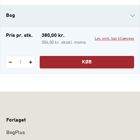
eller social klasse for alvor deler
befolkningen op, og hvor ligestilling,
Bog
miljøbevidsthed og ikke-autoritær
opdragelse er værdier, der samler de
fleste.
i-bog
Pris pr. stk.
380,00 kr.
Lev. omk. kan tillægges
304,00 kr. ekskl. moms
KØB
1
Forlaget
BogPlus