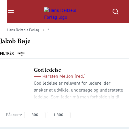
Søg
Hans Reitzels Forlag
*
Jakob Bøje
FILTRÉR
God ledelse
Karsten Mellon
(red.)
God ledelse er relevant for ledere, der
ønsker at udvikle, undersøge og understøtte
ledelse. Som leder må man forholde sig til,
hvad der er god ledelse i den kontekst, hvor
man er leder. Alle organisationer og
Fås som
BOG
I-BOG
virksomheder, både i den private og
offentlige sektor, efterspørger god ledelse.