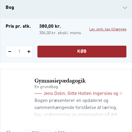
God ledelse er den første danske antologi
Bog
om god ledelse. Her giver
i-bog
Pris pr. stk.
380,00 kr.
Lev. omk. kan tillægges
304,00 kr. ekskl. moms
KØB
1
Gymnasiepædagogik
En grundbog
Jens Dolin
,
Gitte Holten Ingerslev
og
Hanne
Bogen præsenterer en opdateret og
sammenhængende forståelse af læring,
fag, undervisning og organisation på det
gymnasiale område. Bogens forfattere
inddrager de seneste års omfattende