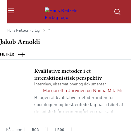
Søg
Hans Reitzels Forlag
*
Jakob Arnoldi
FILTRÉR
Kvalitative metoder i et
interaktionistisk perspektiv
interview, observationer og dokumenter
Margaretha Järvinen
og
Nanna Mik-Meyer
Brugen af kvalitative metoder inden for
sociologien og beslægtede fag har i løbet af
de sidste ti år gennemgået en markant
udvikling. Strømninger som
konstruktivisme og interaktionisme, der
Fås som
BOG
I-BOG