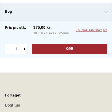
Specialdidaktik i teori og praksis.
Undervisning på specialskoler og i
Bog
specialklasser sættes der fokus på denne
del af specialdidaktikken. Inden for
specialdidakti
i-bog
Pris pr. stk.
375,00 kr.
Lev. omk. kan tillægges
300,00 kr. ekskl. moms
KØB
1
Forlaget
BogPlus