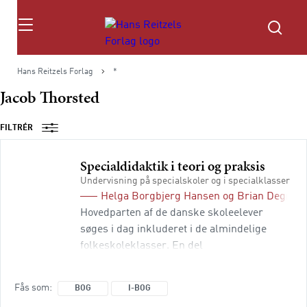
Søg
Hans Reitzels Forlag
*
Jacob Thorsted
FILTRÉR
Specialdidaktik i teori og praksis
Undervisning på specialskoler og i specialklasser
Helga Borgbjerg Hansen
og
Brian Degn M
Hovedparten af de danske skoleelever
søges i dag inkluderet i de almindelige
folkeskoleklasser. En del
specialundervisning foregår imidlertid
stadig i specialklasser, på specialskoler og
Fås som
BOG
I-BOG
i særlige forløb på de almene folkeskoler. I