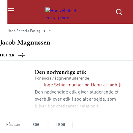
Søg
Hans Reitzels Forlag
*
Jacob Magnussen
FILTRÉR
Den nødvendige etik
For socialrådgiverstuderende
Inge Schiermacher
og
Henrik Høgh
(red.)
Den nødvendige etik giver studerende et
overblik over etik i socialt arbejde, som
bliver konkretiseret i relation til
socialrådgiveruddannelsens centrale
områder. Træning i etik, og hvordan man
Fås som
BOG
I-BOG
bør handle, sker hele livet fra barn til