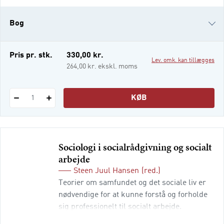
voksen. Som socialrådgiver sker det i
uddannelsen og senere i ens job. Del 1
Bog
omhandler etiske teorier, værdier, p
i-bog
Pris pr. stk.
330,00 kr.
Lev. omk. kan tillægges
264,00 kr. ekskl. moms
KØB
1
Sociologi i socialrådgivning og socialt
arbejde
Steen Juul Hansen
(red.)
Teorier om samfundet og det sociale liv er
nødvendige for at kunne forstå og forholde
sig professionelt til socialt arbejde.
"Sociologi i socialrådgivning og socialt