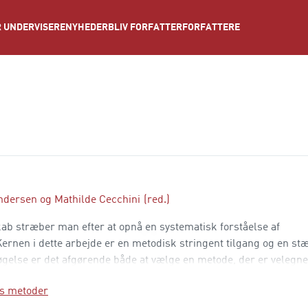
NYHEDER
BLIV FORFATTER
FORFATTERE
 UNDERVISERE
ndersen
og
Mathilde Cecchini
(red.)
ab stræber man efter at opnå en systematisk forståelse af
rnen i dette arbejde er en metodisk stringent tilgang og en st
else er det afgørende både at vælge en metode, der er velegnet
ver, hvilke indsigter og konklusioner den valgte metode kan føre
s metoder