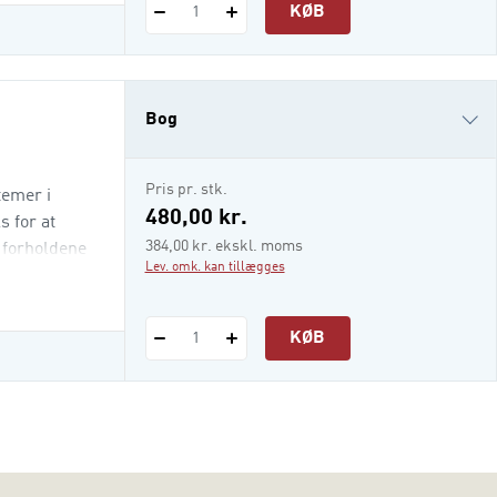
KØB
1
Bog
i-bog
Pris pr. stk.
temer i
480,00 kr.
s for at
384,00 kr. ekskl. moms
l forholdene
Lev. omk. kan tillægges
KØB
1