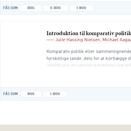
FÅS SOM
BOG
E-BOG
I-BOG
Introduktion til komparativ politi
Julie Hassing Nielsen
,
Michael Aaga
Komparativ politik eller sammenlignende
forskellige lande, dels for at kortlægge 
identificere de særlige kendetegn ved en
andre steder. Introduktion til komparativ 
FÅS SOM
BOG
I-BOG