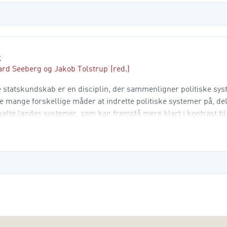
k
ard Seeberg
og
Jakob Tolstrup
(red.)
 statskundskab er en disciplin, der sammenligner politiske sys
de mange forskellige måder at indrette politiske systemer på, del
kelte landes systemer, som kan fremstå mere klart i kontrast ti
politik er en