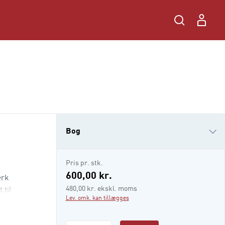
Bog
e-bog
Pris pr. stk.
i-bog
600,00 kr.
ærk
480,00 kr. ekskl. moms
 til
Lev. omk. kan tillægges
 til.