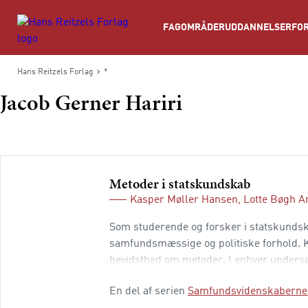
Søg
FAGOMRÅDER
UDDANNELSER
FOR
Hans Reitzels Forlag
*
Jacob Gerner Hariri
Metoder i statskundskab
Kasper Møller Hansen
,
Lotte Bøgh A
Som studerende og forsker i statskundsk
samfundsmæssige og politiske forhold. Ke
bevidsthed om metoder. I enhver undersøg
forskningsspørgsmålet, og at reflektere o
En del af serien
Samfundsvidenskaberne