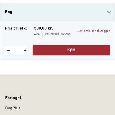
emotionelle og mentale ressourcer gør den
enkelte leder til en bedre chef, både for sig
Bog
selv og for sine medarbejdere. Ledelse
mellem hjerne og hjerte
i-bog
Pris pr. stk.
530,00 kr.
Lev. omk. kan tillægges
424,00 kr. ekskl. moms
KØB
1
Forlaget
BogPlus