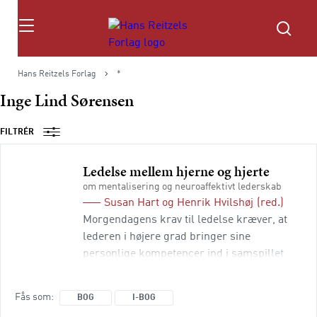
Søg
Hans Reitzels Forlag
*
Inge Lind Sørensen
FILTRÉR
Ledelse mellem hjerne og hjerte
om mentalisering og neuroaffektivt lederskab
Susan Hart
og
Henrik Hvilshøj
(red.)
Morgendagens krav til ledelse kræver, at
lederen i højere grad bringer sine
personlige kompetencer ind i samspillet
med andre mennesker og formår at
anvende og regulere sine følelser og
Fås som
BOG
I-BOG
emotioner optimalt. Inddragelse af