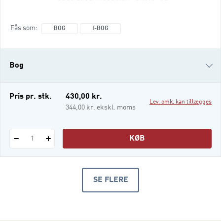
fritidspædagogik” på
pædagoguddannelsen, og udgivelsen er
Fås som
BOG
I-BOG
komponeret omkring bekendtgørelsens
kompetencemål for netop denne
specialisering. Bogen introducerer til de
Bog
faglige temaer, der er centrale for denne
del af pædagoguddannelsen, og dens 27
kapitler giver et grundigt og inspire
i-bog
Pris pr. stk.
430,00 kr.
Lev. omk. kan tillægges
344,00 kr. ekskl. moms
KØB
1
SE FLERE
PRODUKTER