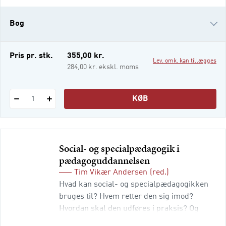
velfunderet i didaktik og
specialpædagogikkens
Bog
undervisningsteorier, og du kommer med
ind i klasselokalet både i skolen og på din
uddannelse, hvor specialpædagogiske
i-bog
Pris pr. stk.
355,00 kr.
Lev. omk. kan tillægges
dilemm
284,00 kr. ekskl. moms
KØB
1
Social- og specialpædagogik i
pædagoguddannelsen
Tim Vikær Andersen
(red.)
Hvad kan social- og specialpædagogikken
bruges til? Hvem retter den sig imod?
Hvordan skal den udføres i praksis? Og
hvordan uddanner man til den? Denne