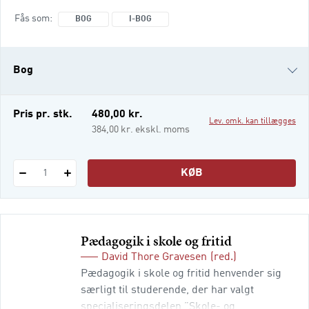
omfattende grundbog diskuterer alle disse
Fås som
BOG
I-BOG
spørgsmål – og flere til. Den er skrevet med
særligt henblik på specialiseringen i social-
og specialpædagogik på
Bog
pædagoguddannelsen, men er også aktuel
at anvende på kandidat-, m
i-bog
Pris pr. stk.
480,00 kr.
Lev. omk. kan tillægges
384,00 kr. ekskl. moms
KØB
1
Pædagogik i skole og fritid
David Thore Gravesen
(red.)
Pædagogik i skole og fritid henvender sig
særligt til studerende, der har valgt
specialiseringsdelen ”Skole- og