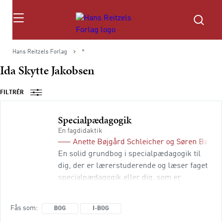
Søg
Hans Reitzels Forlag
*
Ida Skytte Jakobsen
FILTRÉR
Specialpædagogik
En fagdidaktik
Anette Bøjgård Schleicher
og
Søren Bøjgår
En solid grundbog i specialpædagogik til
dig, der er lærerstuderende og læser faget
specialpædagogik eller dig, som er
pædagogstuderende med specialiseringen
”Social- og specialpædagogik” og ”Skole-
Fås som
BOG
I-BOG
og fritidspædagogik”. Det er en bog, som er