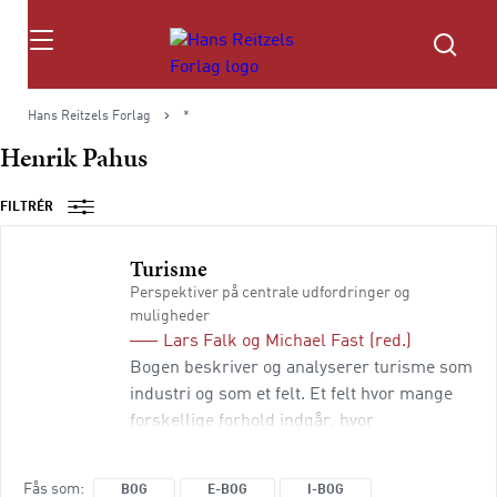
Søg
Hans Reitzels Forlag
*
Henrik Pahus
FILTRÉR
Turisme
Perspektiver på centrale udfordringer og
muligheder
Lars Falk
og
Michael Fast
(red.)
Bogen beskriver og analyserer turisme som
industri og som et felt. Et felt hvor mange
forskellige forhold indgår, hvor
udfordringerne og mulighederne skal
forstås og håndteres, og hvor kompleksitet
Fås som
BOG
E-BOG
I-BOG