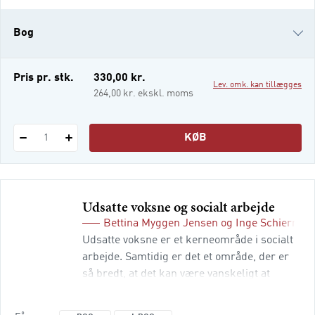
voksen. Som socialrådgiver sker det i
uddannelsen og senere i ens job. Del 1
Bog
omhandler etiske teorier, værdier, p
i-bog
Pris pr. stk.
330,00 kr.
Lev. omk. kan tillægges
264,00 kr. ekskl. moms
KØB
1
Udsatte voksne og socialt arbejde
Bettina Myggen Jensen
og
Inge Schiermac
Udsatte voksne er et kerneområde i socialt
arbejde. Samtidig er det et område, der er
så bredt, at det kan være vanskeligt at
trække skarpe grænser. Hvad er udsathed
overhovedet? Kan man overhovedet tale om