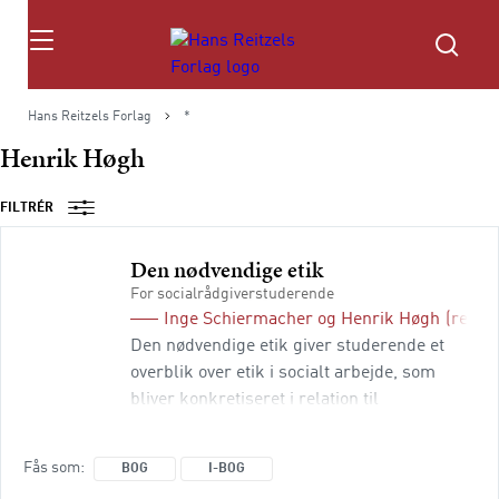
Søg
Hans Reitzels Forlag
*
Henrik Høgh
FILTRÉR
Den nødvendige etik
For socialrådgiverstuderende
Inge Schiermacher
og
Henrik Høgh
(red.)
Den nødvendige etik giver studerende et
overblik over etik i socialt arbejde, som
bliver konkretiseret i relation til
socialrådgiveruddannelsens centrale
områder. Træning i etik, og hvordan man
Fås som
BOG
I-BOG
bør handle, sker hele livet fra barn til