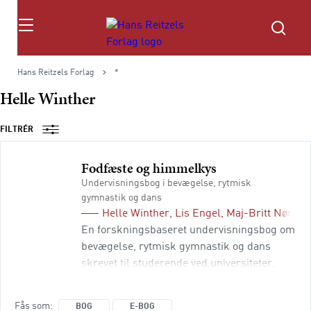
Søg
Hans Reitzels Forlag
*
Helle Winther
FILTRÉR
Fodfæste og himmelkys
Undervisningsbog i bevægelse, rytmisk
gymnastik og dans
Helle Winther
,
Lis Engel
,
Maj-Britt Nørgaa
En forskningsbaseret undervisningsbog om
bevægelse, rytmisk gymnastik og dans
skrevet til studerende ved universiteter,
professionshøjskoler, terapi- og
træneruddannelser. Bogen henvender sig
Fås som
BOG
E-BOG