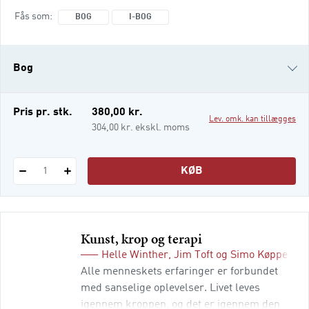
os til at se kroppen og psyken som adskilte.
Fås som
BOG
I-BOG
Det afspejler sig i både videnskab,
uddannelse, teori og praksis. Samtidig
hamrer hjertet, når vi er angste, tårerne
Bog
triller, når vi er kede af det, og glæde kan
strømme igennem kroppen og give en forne
i-bog
Pris pr. stk.
380,00 kr.
Lev. omk. kan tillægges
304,00 kr. ekskl. moms
KØB
1
Kunst, krop og terapi
Helle Winther
,
Jim Toft
og
Simo Køppe
(red
Alle menneskets erfaringer er forbundet
med sanselige oplevelser. Livet leves
igennem kroppen, og det er igennem den