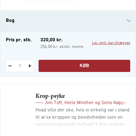
også til bevægelsesundervisere på
ungdomsuddannelser, i folkeskolen, på
højskoler og i den frivillige idræt. Sproget
Bog
er levende og alle kapitler er forankrede i et
helhedsorienteret syn på krop og
bevægelse. Bogens berør te
e-bog
Pris pr. stk.
320,00 kr.
Lev. omk. kan tillægges
256,00 kr. ekskl. moms
KØB
1
Krop-psyke
Jim Toft
,
Helle Winther
og
Simo Køppe
(red
Hvad ville der ske, hvis vi virkelig var i stand
til at se kroppen og bevidstheden som en
sammenhængende helhed? I den vestlige
kultur har vi igennem århundreder vænnet