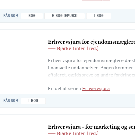
FÅS SOM
BOG
E-BOG (EPUB3)
I-BOG
Erhvervsjura for ejendomsmæglere
Bjarke Tinten
(red.)
Erhvervsjura for ejendomsmæglere dækker
finansielle uddannelser. Bogen kommer o
aftaleret, gældsbreve og andre fordringer
kreditaftaler, erstatningsret, produktansv
En del af serien
Erhvervsjura
FÅS SOM
I-BOG
Erhvervsjura - for marketing og s
Bjarke Tinten
(red.)