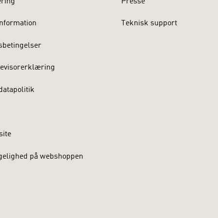
ering
Presse
nformation
Teknisk support
sbetingelser
evisorerklæring
atapolitik
site
gelighed på webshoppen