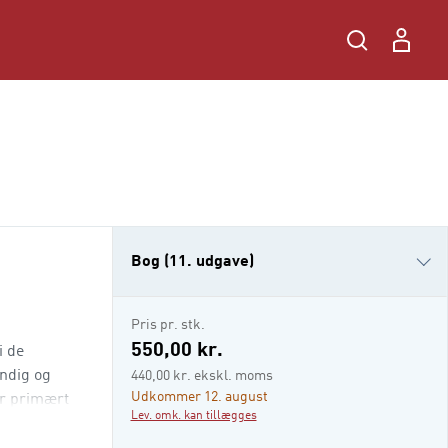
Bog (11. udgave)
Bog (10. udgave)
Pris pr. stk.
e-bog (epub3)
550,00 kr.
i de
i-bog
undig og
440,00 kr. ekskl. moms
Udkommer 12. august
er primært
Lev. omk. kan tillægges