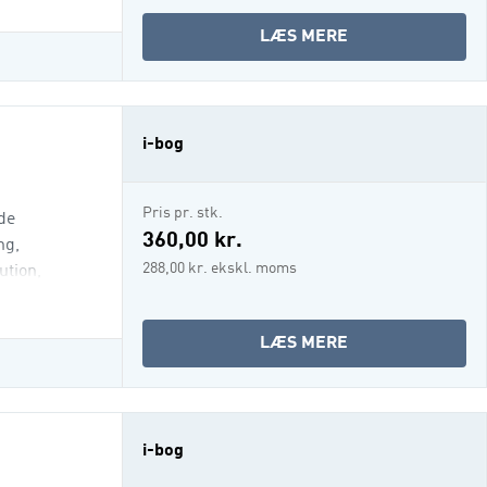
OM
LÆS MERE
ERHVERVSJURA
-
FOR
DE
i-bog
FINANSIELLE
UDDANNELSER
Pris pr. stk.
de
360,00 kr.
ng,
288,00 kr. ekskl. moms
ution,
OM
LÆS MERE
ERHVERVSJURA
FOR
EJENDOMSMÆGL
(I-
i-bog
BOG)