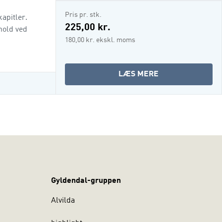
Pris pr. stk.
apitler.
225,00 kr.
hold ved
180,00 kr. ekskl. moms
OM
LÆS MERE
ERHVERVSJURA
-
FOR
MARKETING
OG
SERVICE
-
KOMPENDIUM
Gyldendal-gruppen
TIL
CPH
Alvilda
BUSINESS
(I-