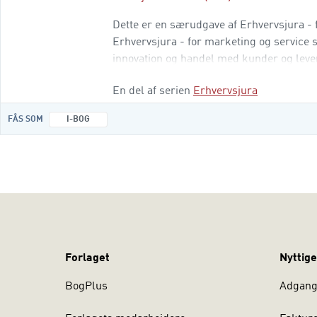
Dette er en særudgave af Erhvervsjura - 
Erhvervsjura - for marketing og service s
innovation og handel med kunder og leve
serviceøkonomer.
En del af serien
Erhvervsjura
FÅS SOM
I-BOG
Forlaget
Nyttige
BogPlus
Adgang 