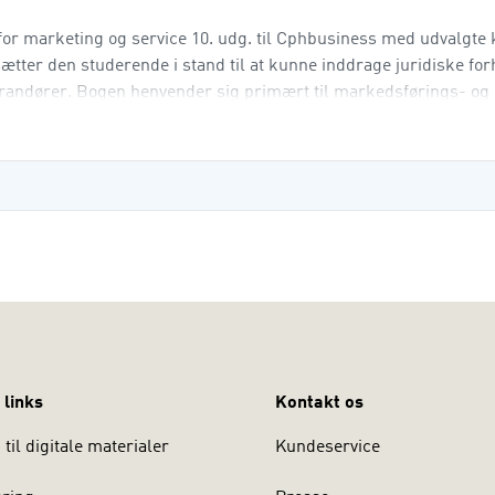
for marketing og service 10. udg. til Cphbusiness med udvalgte k
ætter den studerende i stand til at kunne inddrage juridiske for
randører. Bogen henvender sig primært til markedsførings- og
 links
Kontakt os
til digitale materialer
Kundeservice