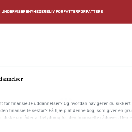
NYHEDER
BLIV FORFATTER
FORFATTERE
 UNDERVISERE
ddannelser
nt for finansielle uddannelser? Og hvordan navigerer du sikkert 
den finansielle sektor? Få hjælp af denne bog, som giver en gr
uridiske områder af betydning for den finansielle rådgiver. Den 
ademi-, diplom- og professionsbachelorud