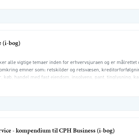
 (i-bog)
 alle vigtige temaer inden for erhvervsjuraen og er målrettet 
mkring emner som: retskilder og retsvæsen, kreditorforfølgni
, køb, handel med fast ejendom, insolvens, pant, tinglysning, ka
ar, f
ervice - kompendium til CPH Business (i-bog)