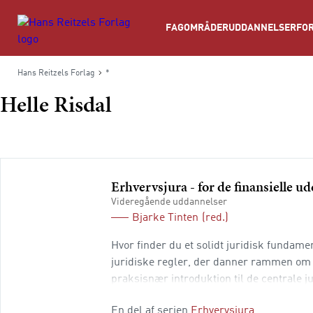
Søg
FAGOMRÅDER
UDDANNELSER
FOR
Hans Reitzels Forlag
*
Helle Risdal
Erhvervsjura - for de finansielle u
Videregående uddannelser
Bjarke Tinten
(red.)
Hvor finder du et solidt juridisk fundame
juridiske regler, der danner rammen om 
praksisnær introduktion til de centrale j
skrevet til studerende på finansielle ak
En del af serien
Erhvervsjura