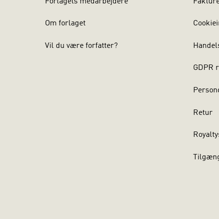
Forlagets medarbejdere
Faktur
Om forlaget
Cookiei
Vil du være forfatter?
Handel
GDPR r
Persond
Retur
Royalty
Tilgæn