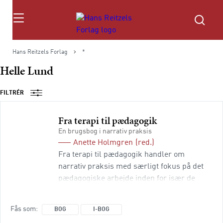
Søg
Hans Reitzels Forlag
*
Helle Lund
FILTRÉR
Fra terapi til pædagogik
En brugsbog i narrativ praksis
Anette Holmgren
(red.)
Fra terapi til pædagogik handler om
narrativ praksis med særligt fokus på det
pædagogiske arbejde inden for især de
specialpædagogiske og socialpædagogiske
områder. Der ligger en stor udfordring for
Fås som
BOG
I-BOG
enhver pædagog, psykolog, psykiater,