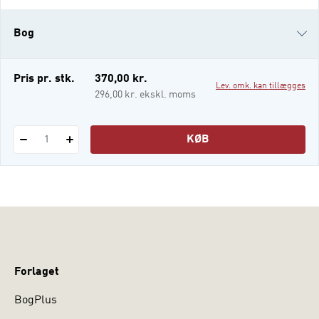
sygeplejerske, lærer og socialrådgiver i at
afstå fra at ”vide bedre” i mødet med eleven,
Bog
borgeren, klienten eller patienten. Som
narrativ praktiker må man læg
i-bog
Pris pr. stk.
370,00 kr.
Lev. omk. kan tillægges
296,00 kr. ekskl. moms
KØB
1
Forlaget
BogPlus