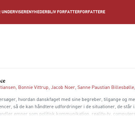
NYHEDER
BLIV FORFATTER
FORFATTERE
 UNDERVISERE
ce
stiansen
,
Bonnie Vittrup
,
Jacob Noer
,
Sanne Paustian Billesbølle
søger, hvordan danskfaget med sine begreber, tilgange og me
ncer, så de kan håndtere udfordringer i de situationer, de står i
dler emner som politisk kommunikation, reality-tv, computersp