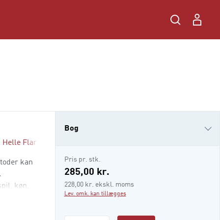
Bog
,
Helle Flarup Damkjer
,
Raffaele Brahe-Orlandi
,
Marie-Louise 
i-bog
Pris pr. stk.
toder kan
285,00 kr.
.
228,00 kr. ekskl. moms
il, køn,
Lev. omk. kan tillægges