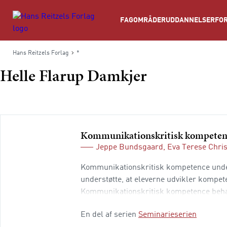
Søg
FAGOMRÅDER
UDDANNELSER
FOR
Hans Reitzels Forlag
*
Helle Flarup Damkjer
Kommunikationskritisk kompeten
Jeppe Bundsgaard
,
Eva Terese Chri
Kommunikationskritisk kompetence under
understøtte, at eleverne udvikler kompete
Kommunikationskritisk kompetence behan
dokumentarfilm og børnelitteratur.
En del af serien
Seminarieserien