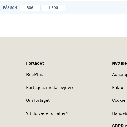
FÅS SOM
BOG
I-BOG
Forlaget
Nyttige
BogPlus
Adgang 
Forlagets medarbejdere
Faktur
Om forlaget
Cookiei
Vil du være forfatter?
Handel
GDPR r