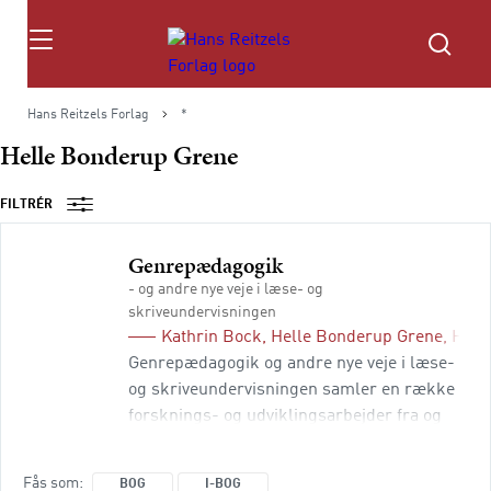
Søg
Hans Reitzels Forlag
*
Helle Bonderup Grene
FILTRÉR
Genrepædagogik
- og andre nye veje i læse- og
skriveundervisningen
Kathrin Bock
,
Helle Bonderup Grene
,
Hell
Genrepædagogik og andre nye veje i læse-
og skriveundervisningen samler en række
forsknings- og udviklingsarbejder fra og
omkring læseforskningsmiljøet på VIA
University College. Bogen præsenterer
Fås som
BOG
I-BOG