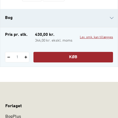
dermed ny viden om læse- og
skrivepædagogik, en viden der er udviklet
og afprøvet i et tæt samarbejde med den
Bog
undervisningspraksis, som forskernes
projekter er knyttet til. Projekterne tegner
tilsam
i-bog
Pris pr. stk.
430,00 kr.
Lev. omk. kan tillægges
344,00 kr. ekskl. moms
KØB
1
Forlaget
BogPlus