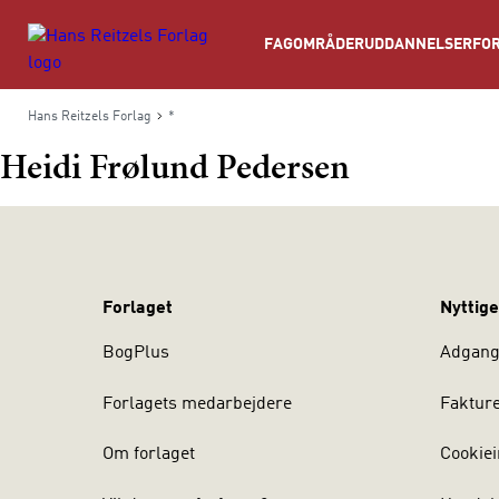
Søg
FAGOMRÅDER
UDDANNELSER
FOR
Hans Reitzels Forlag
*
Heidi Frølund Pedersen
Forlaget
Nyttige
BogPlus
Adgang 
Forlagets medarbejdere
Faktur
Om forlaget
Cookiei