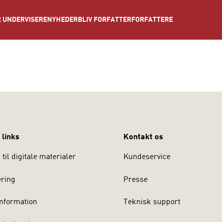
NYHEDER
BLIV FORFATTER
FORFATTERE
 UNDERVISERE
 links
Kontakt os
til digitale materialer
Kundeservice
ering
Presse
nformation
Teknisk support