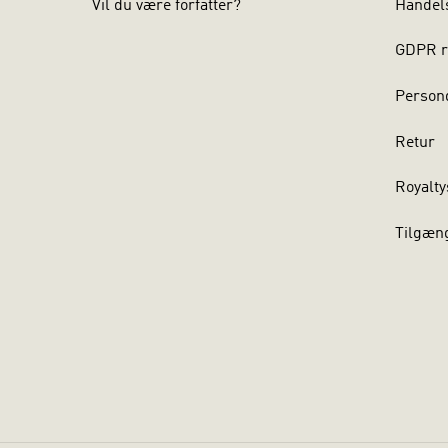
Vil du være forfatter?
Handel
GDPR r
Persond
Retur
Royalty
Tilgæn