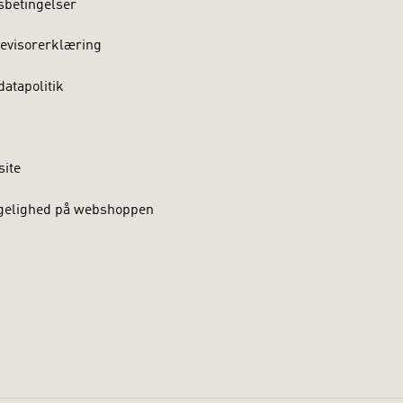
sbetingelser
evisorerklæring
atapolitik
site
gelighed på webshoppen