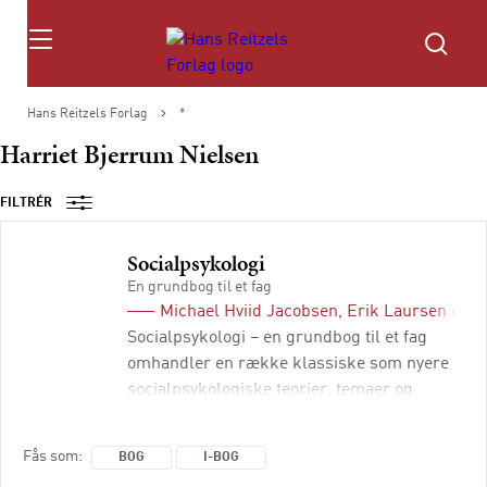
Søg
Hans Reitzels Forlag
*
Harriet Bjerrum Nielsen
FILTRÉR
Socialpsykologi
En grundbog til et fag
Michael Hviid Jacobsen
,
Erik Laursen
og
J
Socialpsykologi – en grundbog til et fag
omhandler en række klassiske som nyere
socialpsykologiske teorier, temaer og
undersøgelser. Bogen fremstiller
socialpsykologien som et bredt favnende
Fås som
BOG
I-BOG
felt, der rummer en række indbyrdes