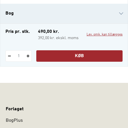
ganske forskellige måder at beskæftiger
sig med forholdet mellem individ og
Bog
samfund på. Samlende for de forskellige
tilgange er det fælles formål at beskrive,
forstå og forklare samspille
i-bog
Pris pr. stk.
490,00 kr.
Lev. omk. kan tillægges
392,00 kr. ekskl. moms
KØB
1
Forlaget
BogPlus