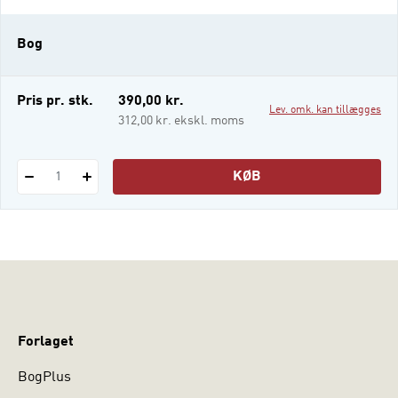
og arbejde på, defineres ikke længere alene
af de professionelle selv. Denne antologi
Bog
tematiserer den udvikling, professionerne
gennemgår, i forhold til velfærdsstatens
udvikling. Antol
Pris pr. stk.
390,00 kr.
Lev. omk. kan tillægges
312,00 kr. ekskl. moms
KØB
1
Forlaget
BogPlus