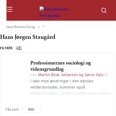
Søg
Hans Reitzels Forlag
*
Hans Jørgen Staugård
FILTRÉR
Professionernes sociologi og
vidensgrundlag
Martin Blok Johansen
og
Søren Gytz Olese
I takt med ændringer i den danske
velfærdsmodel, kommer også
velfærdsstatens professionelle under større
pres. Prestigen omkring professio­nerne er
ikke længere given, og vidensgrundlaget,
Fås som
BOG
som professionelle bygger deres autoritet