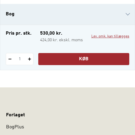
en præsentation af forskningsfeltet og
udfoldede analyser af konkrete eksempler
Bog
hentet fra centrale retoriske områder som
fx politiske taler og diskussioner,
kulturdebatten, sociale medier, tv-inte
i-bog
Pris pr. stk.
530,00 kr.
Lev. omk. kan tillægges
424,00 kr. ekskl. moms
KØB
1
Forlaget
BogPlus