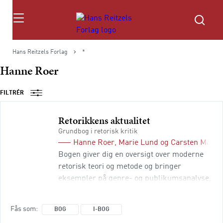
Søg
Hans Reitzels Forlag
*
Hanne Roer
FILTRÉR
Retorikkens aktualitet
Grundbog i retorisk kritik
Hanne Roer
,
Marie Lund
og
Carsten Mads
Bogen giver dig en oversigt over moderne
retorisk teori og metode og bringer
eksempler på genre- og publikumsanalyse,
samtale- og argumentationsanalyse,
undskyldningsretorik, billedretorik og
Fås som
BOG
I-BOG
politisk retorik. I hvert kapitel får du både