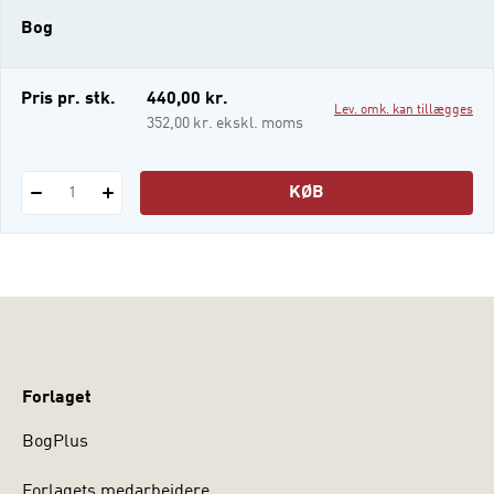
hyppige lidelser som kræft,
Bog
hjertelungesygdom, gigt, sukkersyge,
spiseforstyrrelser, nyre-, tarm- og
hudsygdom. Hertil komme
Pris pr. stk.
440,00 kr.
Lev. omk. kan tillægges
352,00 kr. ekskl. moms
KØB
1
Forlaget
BogPlus
Forlagets medarbejdere