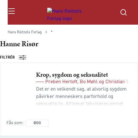
Søg
Hans Reitzels Forlag
*
Hanne Risør
FILTRÉR
Krop, sygdom og seksualitet
Preben Hertoft
,
Bo Møhl
og
Christian Grau
Det er en velkendt sag, at alvorlig sygdom
påvirker menneskers parforhold og
seksuelle liv. Alligevel tabuiseres emnet
ofte i mødet mellem læge og patient. Krop,
sygdom og seksualitet er den første bog af
Fås som
BOG
sin art, der på dansk behandler forholdet
mellem sygdom og seksualitet. I fokus er