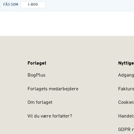
FÅS SOM
I-BOG
Forlaget
Nyttige
BogPlus
Adgang 
Forlagets medarbejdere
Faktur
Om forlaget
Cookiei
Vil du være forfatter?
Handel
GDPR r