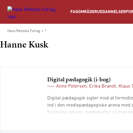
Søg
FAGOMRÅDER
UDDANNELSER
FOR
Hans Reitzels Forlag
*
Hanne Kusk
Digital pædagogik (i-bog)
Anne Petersen
,
Erika Brandt
,
Klaus 
Digital pædagogik sigter mod at formidl
ind i den mediepædagogiske arena med de 
forskning om leg, mediekultur og hverda
væsentlige pædagogiske fundamenter: e