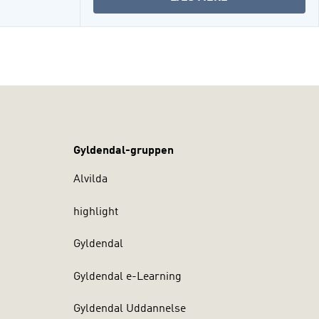
DIGITAL
PÆDAGOGIK
(I-
BOG)
Gyldendal-gruppen
Alvilda
highlight
Gyldendal
Gyldendal e-Learning
Gyldendal Uddannelse