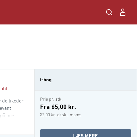
i-bog
dahl
Pris pr. stk.
r de træder
Fra 65,00 kr.
evant
52,00 kr. ekskl. moms
på fire
OM
LÆS MERE