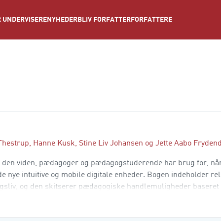
NYHEDER
BLIV FORFATTER
FORFATTERE
 UNDERVISERE
Thestrup
,
Hanne Kusk
,
Stine Liv Johansen
og
Jette Aabo Fryden
e den viden, pædagoger og pædagogstuderende har brug for, nå
nye intuitive og mobile digitale enheder. Bogen indeholder rel
gsliv, og den skitserer pædagogiske handlemuligheder baseret 
n eksperiment