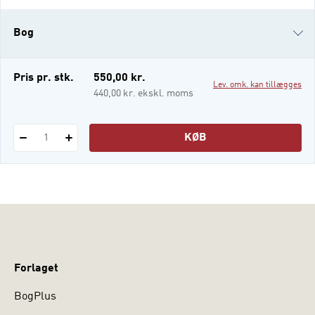
autorisation. Bogen fører læseren fra
retskilder og etisk teori til hverdagens
Bog
svære valg: tavshedspligt, journalføring,
erklæringer, aktindsigt og samtykke – og
videre til auto
e-bog (epub3)
Pris pr. stk.
550,00 kr.
Lev. omk. kan tillægges
i-bog (VG-Typo3)
440,00 kr. ekskl. moms
i-bog (VG-Typo3)
KØB
1
Forlaget
BogPlus