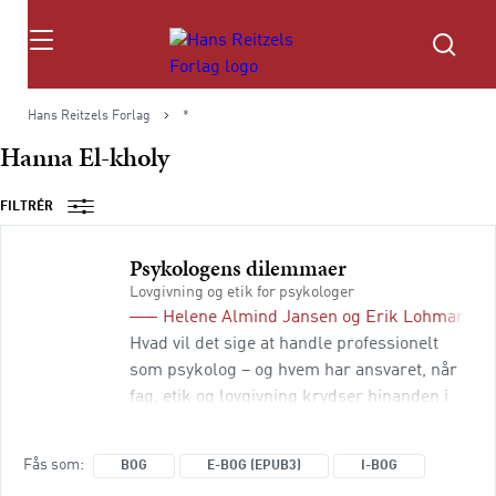
Søg
Hans Reitzels Forlag
*
Hanna El-kholy
FILTRÉR
Psykologens dilemmaer
Lovgivning og etik for psykologer
Helene Almind Jansen
og
Erik Lohmann-D
Hvad vil det sige at handle professionelt
som psykolog – og hvem har ansvaret, når
fag, etik og lovgivning krydser hinanden i
praksis. Her får du en praksisnær
grundbog i psykologprofessionens rammer
Fås som
BOG
E-BOG (EPUB3)
I-BOG
og den tillid, der følger med titel og