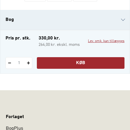
fra forskellige perspektiver og kritisk at
udfordre eksisterende problemforståelser.
Bogen tilbyder begrebet ”lærerens
Bog
udforskende faglighed” som en måde at
tale om, hvordan lærere kan udvikle
deltagelsesmuligheder for
e-bog
Pris pr. stk.
330,00 kr.
Lev. omk. kan tillægges
i-bog
264,00 kr. ekskl. moms
KØB
1
Forlaget
BogPlus