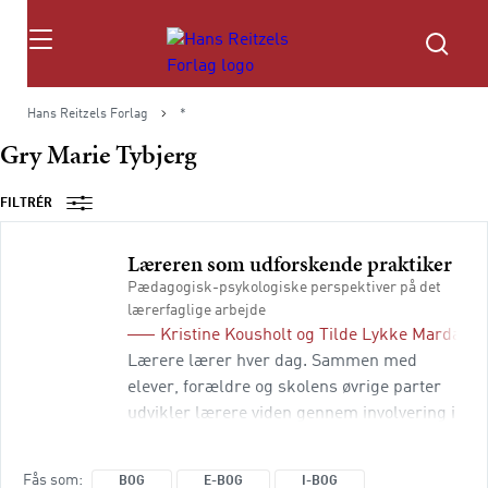
Søg
Hans Reitzels Forlag
*
Gry Marie Tybjerg
FILTRÉR
Læreren som udforskende praktiker
Pædagogisk-psykologiske perspektiver på det
lærerfaglige arbejde
Kristine Kousholt
og
Tilde Lykke Mardahl
Lærere lærer hver dag. Sammen med
elever, forældre og skolens øvrige parter
udvikler lærere viden gennem involvering i
et væld af problemer og muligheder i
skolen. Fx gennem at udforske problemer
Fås som
BOG
E-BOG
I-BOG