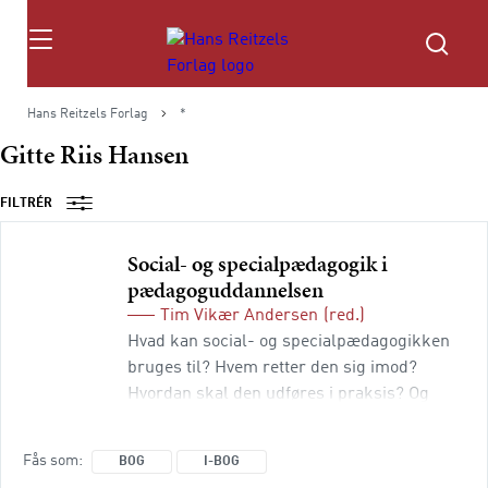
Søg
Hans Reitzels Forlag
*
Gitte Riis Hansen
FILTRÉR
Social- og specialpædagogik i
pædagoguddannelsen
Tim Vikær Andersen
(red.)
Hvad kan social- og specialpædagogikken
bruges til? Hvem retter den sig imod?
Hvordan skal den udføres i praksis? Og
hvordan uddanner man til den? Denne
omfattende grundbog diskuterer alle disse
Fås som
BOG
I-BOG
spørgsmål – og flere til. Den er skrevet med