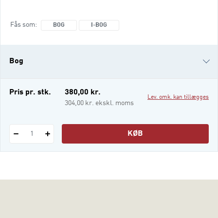
brug i udarbejdelsen af bachelorprojekter.
Bogen er opdelt i en indledende og
Fås som
BOG
I-BOG
afsluttende del, og derimellem fem
metodedele: Metoder med anvendelse af
litteratur. Interview, observation og
Bog
casestudie. Na
i-bog
Pris pr. stk.
380,00 kr.
Lev. omk. kan tillægges
304,00 kr. ekskl. moms
KØB
1