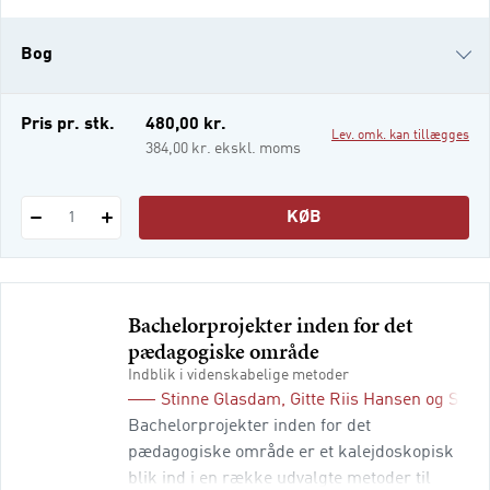
særligt henblik på specialiseringen i social-
og specialpædagogik på
Bog
pædagoguddannelsen, men er også aktuel
at anvende på kandidat-, m
i-bog
Pris pr. stk.
480,00 kr.
Lev. omk. kan tillægges
384,00 kr. ekskl. moms
KØB
1
Bachelorprojekter inden for det
pædagogiske område
Indblik i videnskabelige metoder
Stinne Glasdam
,
Gitte Riis Hansen
og
Søre
Bachelorprojekter inden for det
pædagogiske område er et kalejdoskopisk
blik ind i en række udvalgte metoder til