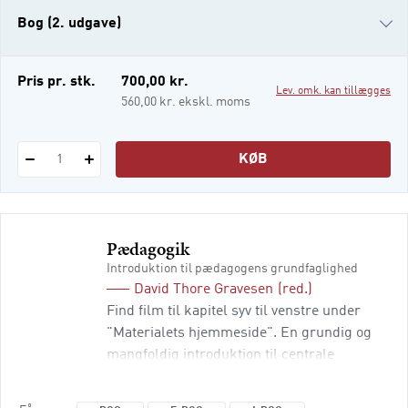
udgivelsens 38 kapitler giver et grundigt og
Bog (2. udgave)
inspirerende afsæt for arbejdet med
pædagogik i dagtilbud. Alle bogens kapitler
indledes med et abstract, hvor kap
Bog (1. udgave)
Pris pr. stk.
700,00 kr.
Lev. omk. kan tillægges
560,00 kr. ekskl. moms
KØB
1
Pædagogik
Introduktion til pædagogens grundfaglighed
David Thore Gravesen
(red.)
Find film til kapitel syv til venstre under
"Materialets hjemmeside". En grundig og
mangfoldig introduktion til centrale
pædagogiske tematikker til dig, der læser
til pædagog. Bogen giver dig mulighed for