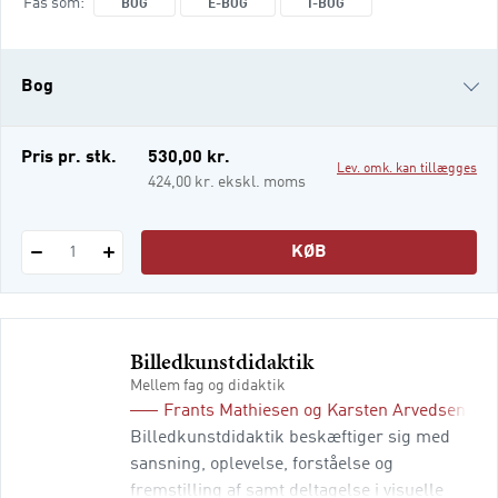
Fås som
BOG
E-BOG
I-BOG
at gå på opdagelse i de mange vigtige
forhold og spændende spørgsmål, som
udgør det pædagogiske arbejdsområde.
Bog
Denne udgivelse introducerer bredt til det
pædagogiske felt, og du vil derfor stø
e-bog
Pris pr. stk.
530,00 kr.
Lev. omk. kan tillægges
i-bog
424,00 kr. ekskl. moms
KØB
1
Billedkunstdidaktik
Mellem fag og didaktik
Frants Mathiesen
og
Karsten Arvedsen
Billedkunstdidaktik beskæftiger sig med
sansning, oplevelse, forståelse og
fremstilling af samt deltagelse i visuelle