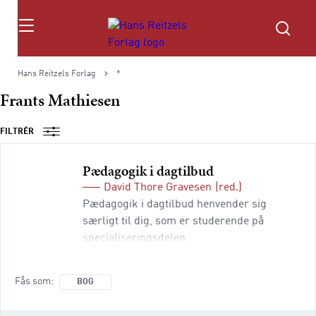
Søg
Hans Reitzels Forlag
*
Frants Mathiesen
FILTRÉR
Pædagogik i dagtilbud
David Thore Gravesen
(red.)
Pædagogik i dagtilbud henvender sig
særligt til dig, som er studerende på
specialiseringsdelen
”Dagtilbudspædagogik” på
pædagoguddannelsen. Du introduceres
Fås som
BOG
således til de temaer, der er centrale for
denne del af pædagoguddannelsen, og