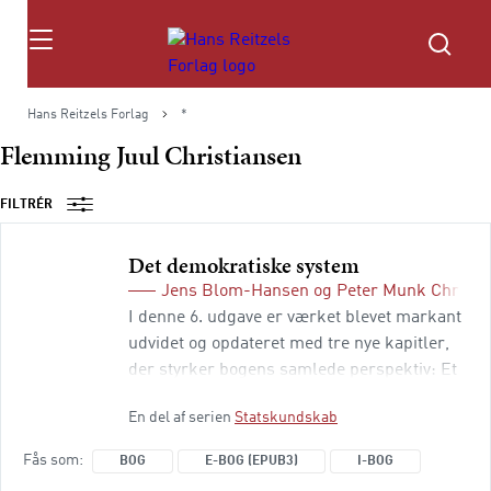
Søg
Hans Reitzels Forlag
*
Flemming Juul Christiansen
FILTRÉR
Det demokratiske system
Jens Blom-Hansen
og
Peter Munk Christi
I denne 6. udgave er værket blevet markant
udvidet og opdateret med tre nye kapitler,
der styrker bogens samlede perspektiv: Et
introducerende kapitel sætter det danske
En del af serien
Statskundskab
demokrati i historisk og international
sammenhæng, et nyt kapitel om vælgerne
Fås som
BOG
E-BOG (EPUB3)
I-BOG
giver indsigt i politisk adfærd og