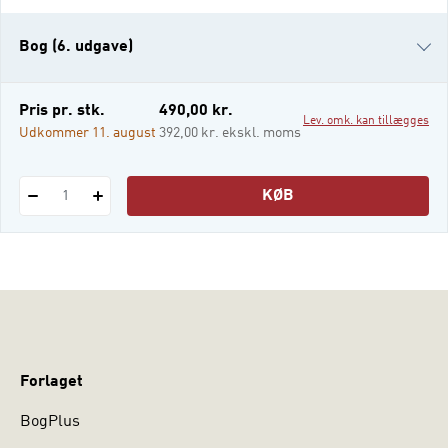
holdningsdannelse, og et afsluttende
kapitel placerer Danmark i det
Bog (6. udgave)
internationale system. Samtidig er alle
eksisterende kapitler gennemarbejdet og
ajour
Bog (5. udgave)
Pris pr. stk.
490,00 kr.
Lev. omk. kan tillægges
e-bog (epub3)
Udkommer 11. august
392,00 kr. ekskl. moms
i-bog
KØB
1
Forlaget
BogPlus