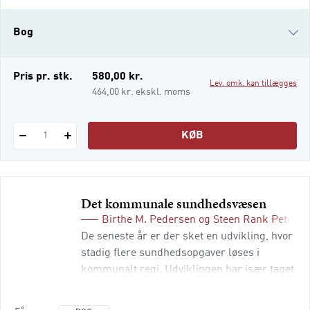
område og den forsøger at bestemme
årsagerne til sociale problemer,
Bog
problemernes konsekvenser og
mulighederne og viljen til at afhjælpe dem.
e-bog
Pris pr. stk.
580,00 kr.
Lev. omk. kan tillægges
i-bog
464,00 kr. ekskl. moms
KØB
1
Det kommunale sundhedsvæsen
Birthe M. Pedersen
og
Steen Rank Peterse
De seneste år er der sket en udvikling, hvor
stadig flere sundhedsopgaver løses i
kommunalt regi. Udviklingen har især taget
fart efter kommunalreformen i 2007, hvor
flere opgaver blev overført fra de tidligere