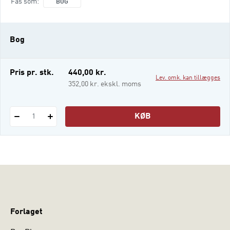
Fås som
BOG
amter. Men spørgsmålet er, hvad denne
omlægning har betydet, og hvordan det
kommunale sundhedsvæsen hænger
Bog
sammen og fungerer - samt ikke mindst
om sammenhængen mellem kom
Pris pr. stk.
440,00 kr.
Lev. omk. kan tillægges
352,00 kr. ekskl. moms
KØB
1
Forlaget