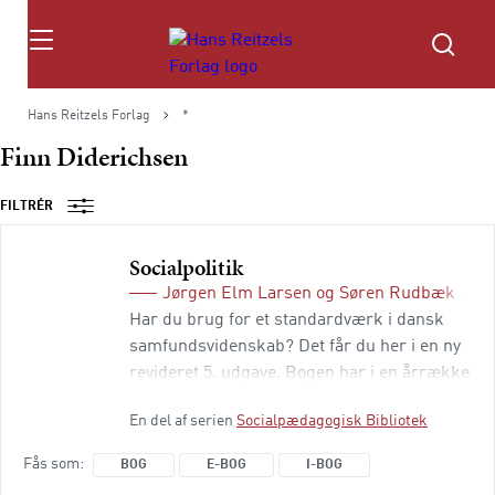
Søg
Hans Reitzels Forlag
*
Finn Diderichsen
FILTRÉR
Socialpolitik
Jørgen Elm Larsen
og
Søren Rudbæk Juul
Har du brug for et standardværk i dansk
samfundsvidenskab? Det får du her i en ny
revideret 5. udgave. Bogen har i en årrække
givet et solidt bidrag til en række
En del af serien
Socialpædagogisk Bibliotek
uddannelser på universiteter og
professionshøjskoler. Du får et
Fås som
BOG
E-BOG
I-BOG
samfundsperspektiv på det socialpolitiske