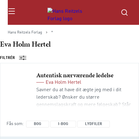
Søg
Hans Reitzels Forlag
*
Eva Holm Hertel
FILTRÉR
Autentisk nærværende ledelse
Eva Holm Hertel
Savner du at have dit ægte jeg med i dit
lederskab? Ønsker du større
gennemslagskraft og mere følgeskab? Står
du ofte i store dilemmaer og med svære
beslutninger? Har du svært ved at opbygge
Fås som
BOG
I-BOG
LYDFILER
tillid i din afdeling? Oplever du modstand
mod forandringsprocesser og bliver