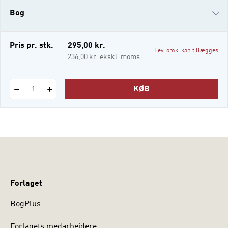
udfordret af dine medarbejdere? Så er
Bog
denne bog et godt bud på, hvordan
i-bog
Pris pr. stk.
295,00 kr.
Lev. omk. kan tillægges
Lydfiler
236,00 kr. ekskl. moms
KØB
1
Forlaget
BogPlus
Forlagets medarbejdere