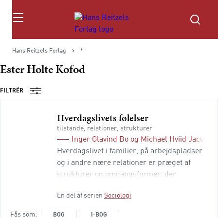
Søg
Hans Reitzels Forlag
*
Ester Holte Kofod
FILTRÉR
Hverdagslivets følelser
tilstande, relationer, strukturer
Inger Glavind Bo
og
Michael Hviid Jacobse
Hverdagslivet i familier, på arbejdspladser
og i andre nære relationer er præget af
strukturer og omgangsformer, der
tilsammen danner et komplekst socialt
En del af serien
Sociologi
system. Disse strukturer er ofte blevet
studeret og analyseret inden for sociologi
Fås som
BOG
I-BOG