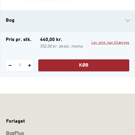
og humaniora under overskriften
mikrosociologi, men der har i mange år
været en tendens til at forbigå følelseslivet,
Bog
som på mange måder udgør selve den lim,
der binder hverdagens relationer sammen
i-bog
Pris pr. stk.
440,00 kr.
Lev. omk. kan tillægges
352,00 kr. ekskl. moms
KØB
1
Forlaget
BogPlus