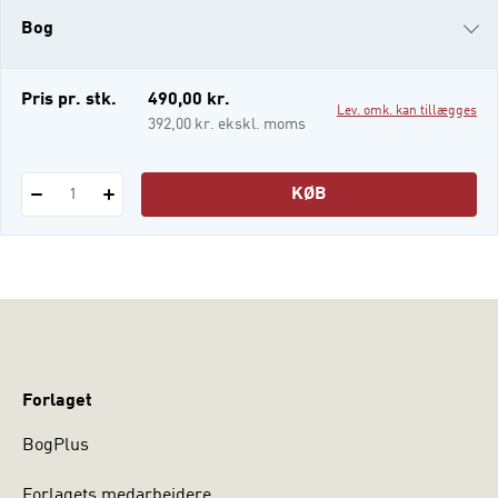
eksempel sociale forvaltninger,
Bog
behandlingsinstitutioner, fængsler og
døgnopholdssteder. I alle dele af det sociale
arbejde er der krav om en systematiseret
i-bog
Pris pr. stk.
490,00 kr.
Lev. omk. kan tillægges
392,00 kr. ekskl. moms
KØB
1
Forlaget
BogPlus
Forlagets medarbejdere