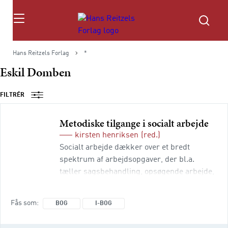
Søg
Hans Reitzels Forlag
*
Eskil Domben
FILTRÉR
Metodiske tilgange i socialt arbejde
kirsten henriksen
(red.)
Socialt arbejde dækker over et bredt
spektrum af arbejdsopgaver, der bl.a.
tæller sagsbehandling, opsøgende arbejde,
samtaler med udsatte børn og voksne samt
socialt behandlingsarbejde. Det sociale
Fås som
BOG
I-BOG
arbejde foregår i en lang række forskellige
organisationer og institutioner, for