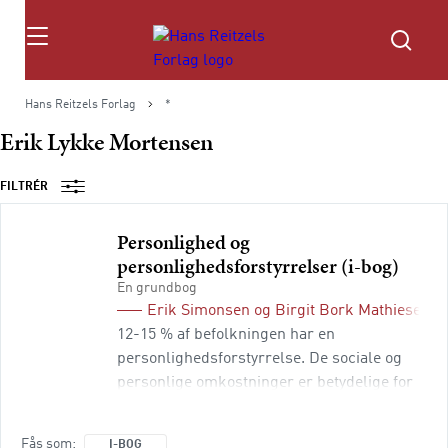
Søg
Hans Reitzels Forlag
*
Erik Lykke Mortensen
FILTRÉR
Personlighed og
personlighedsforstyrrelser (i-bog)
En grundbog
Erik Simonsen
og
Birgit Bork Mathiesen
(r
12-15 % af befolkningen har en
personlighedsforstyrrelse. De sociale og
personlige omkostninger er betydelige for
personerne selv og for deres omgivelser.
Gruppen har høj selvmordsrisiko, forkortet
Fås som
I-BOG