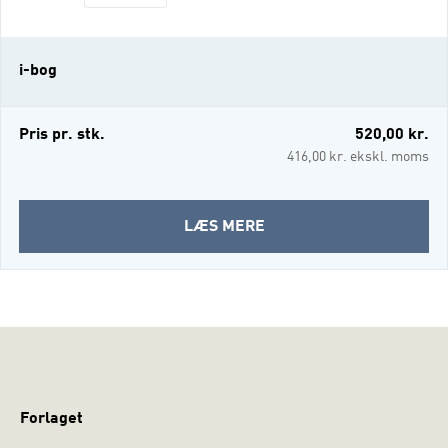
levetid, svære problemer i forhold til
uddannelse og arbejdsmark og ender ofte
på varige offentlige ydelser. Baggrund for
i-bog
bogen Vores personlighed har stor
betydning for
Pris pr. stk.
520,00 kr.
416,00 kr. ekskl. moms
OM
LÆS MERE
PERSONLIGHED
OG
PERSONLIGHEDSFORSTY
(I-
BOG)
Forlaget