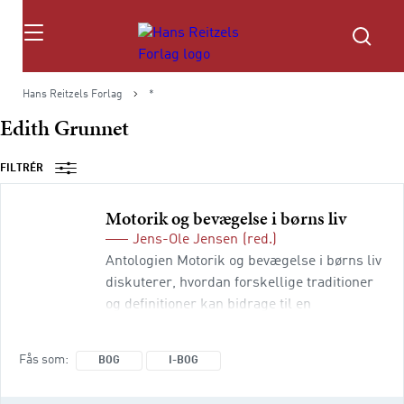
Søg
Hans Reitzels Forlag
*
Edith Grunnet
FILTRÉR
Motorik og bevægelse i børns liv
Jens-Ole Jensen
(red.)
Antologien Motorik og bevægelse i børns liv
diskuterer, hvordan forskellige traditioner
og definitioner kan bidrage til en
helhedsorienteret forståelse af motorik og
bevægelse med henblik på at fremme børns
Fås som
BOG
I-BOG
livskvalitet. Den bygger på pædagogiske,
sociologiske, terapeutiske, psykologiske og