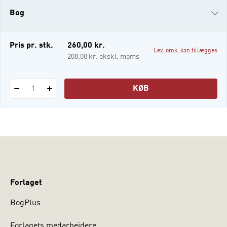
kulturteoretiske teorier samt praktiske
Bog
erfaringer fra daginstitutioner, skoler,
idrætsforeninger og behandlingstilbud.
i-bog
Pris pr. stk.
260,00 kr.
Lev. omk. kan tillægges
208,00 kr. ekskl. moms
KØB
1
Forlaget
BogPlus
Forlagets medarbejdere