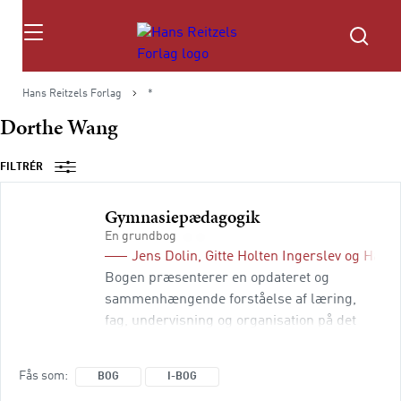
Søg
Hans Reitzels Forlag
*
Dorthe Wang
FILTRÉR
Gymnasiepædagogik
En grundbog
Jens Dolin
,
Gitte Holten Ingerslev
og
Hanne
Bogen præsenterer en opdateret og
sammenhængende forståelse af læring,
fag, undervisning og organisation på det
gymnasiale område. Bogens forfattere
inddrager de seneste års omfattende
Fås som
BOG
I-BOG
empiriske forskning inden for det