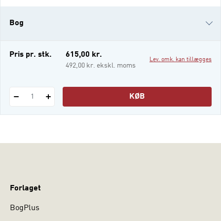
gymnasiale felt. De kombinerer teori og
praksis og giver en række forskellige bud
Bog
på, hvad god gymnasial pædagogik er, og
hvordan pædagogik er en del af skolens
samlede aktiviteter.
i-bog
Pris pr. stk.
615,00 kr.
Lev. omk. kan tillægges
492,00 kr. ekskl. moms
KØB
1
Forlaget
BogPlus